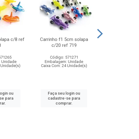
olapa c/8 ref
Carrinho f1 5cm solapa
Mini moto 6cm s
8
c/20 ref 719
ref 726
571265
Código: 571271
Código: 571
 Unidade
Embalagem: Unidade
Embalagem: U
 Unidade(s)
Caixa Com: 24 Unidade(s)
Caixa Com: 24 Un
login ou
Faça seu login ou
Faça seu log
se para
cadastre-se para
cadastre-se 
ar.
comprar.
comprar