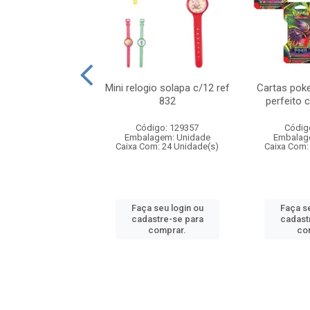
o 6cm solapa c/8
Mini relogio solapa c/12 ref
Cartas poke
ref 726
832
perfeito 
digo: 571272
Código: 129357
Códig
agem: Unidade
Embalagem: Unidade
Embalag
om: 24 Unidade(s)
Caixa Com: 24 Unidade(s)
Caixa Com:
 seu login ou
Faça seu login ou
Faça se
astre-se para
cadastre-se para
cadast
comprar.
comprar.
co