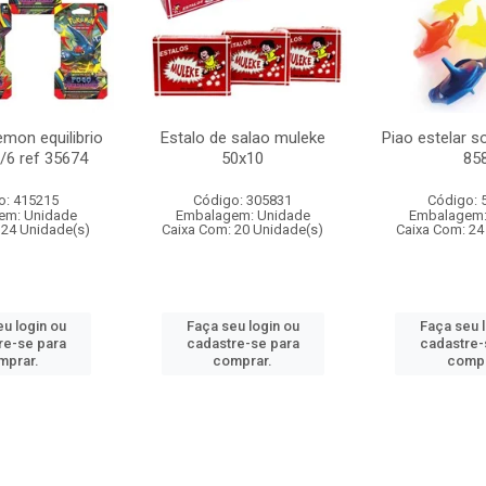
mon equilibrio
Estalo de salao muleke
Piao estelar s
c/6 ref 35674
50x10
85
o: 415215
Código: 305831
Código: 
em: Unidade
Embalagem: Unidade
Embalagem:
 24 Unidade(s)
Caixa Com: 20 Unidade(s)
Caixa Com: 24
u login ou
Faça seu login ou
Faça seu 
re-se para
cadastre-se para
cadastre-
mprar.
comprar.
compr