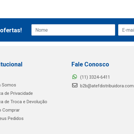
ofertas!
itucional
Fale Conosco
(11) 3324-6411
 Somos
b2b@atefdistribuidora.com
ica de Privacidade
ica de Troca e Devolução
 Comprar
us Pedidos