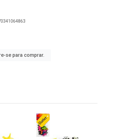
070341064863
re-se para comprar.