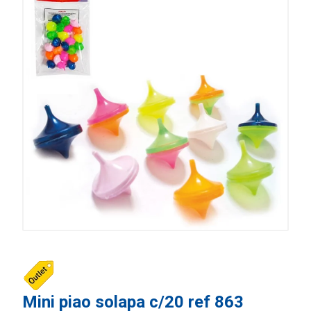
Mini piao solapa c/20 ref 863