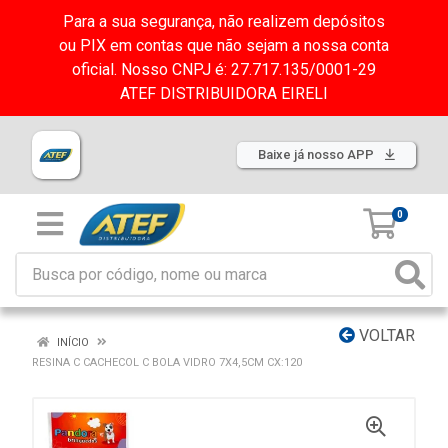
Para a sua segurança, não realizem depósitos
ou PIX em contas que não sejam a nossa conta
oficial. Nosso CNPJ é: 27.717.135/0001-29
ATEF DISTRIBUIDORA EIRELI
Baixe já nosso APP
0
VOLTAR
INÍCIO
RESINA C CACHECOL C BOLA VIDRO 7X4,5CM CX:120