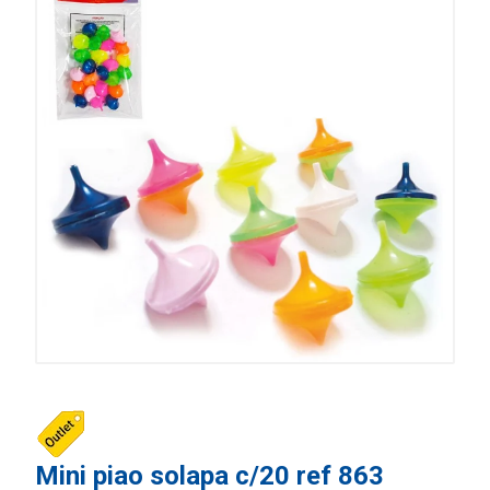
Mini piao solapa c/20 ref 863