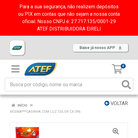
Para a sua segurança, não realizem depósitos
ou PIX em contas que não sejam a nossa conta
oficial. Nosso CNPJ é: 27.717.135/0001-29
ATEF DISTRIBUIDORA EIRELI
Baixe já nosso APP
0
VOLTAR
INÍCIO
RESINA***CASINHA COM LUZ COLOR CX:096