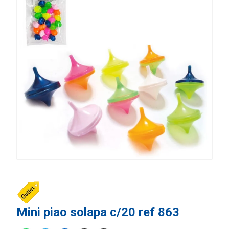
Mini piao solapa c/20 ref 863