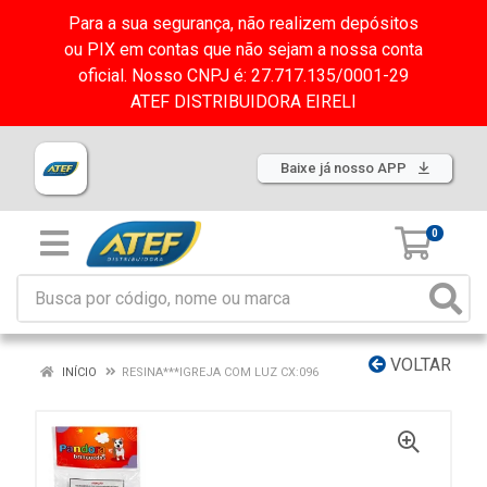
Para a sua segurança, não realizem depósitos
ou PIX em contas que não sejam a nossa conta
oficial. Nosso CNPJ é: 27.717.135/0001-29
ATEF DISTRIBUIDORA EIRELI
Baixe já nosso APP
0
VOLTAR
INÍCIO
RESINA***IGREJA COM LUZ CX:096