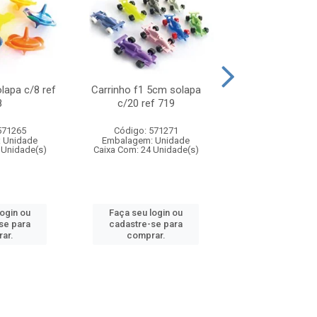
olapa c/8 ref
Carrinho f1 5cm solapa
Mini moto 6cm s
8
c/20 ref 719
ref 726
571265
Código: 571271
Código: 571
 Unidade
Embalagem: Unidade
Embalagem: U
 Unidade(s)
Caixa Com: 24 Unidade(s)
Caixa Com: 24 Un
login ou
Faça seu login ou
Faça seu log
se para
cadastre-se para
cadastre-se 
ar.
comprar.
comprar