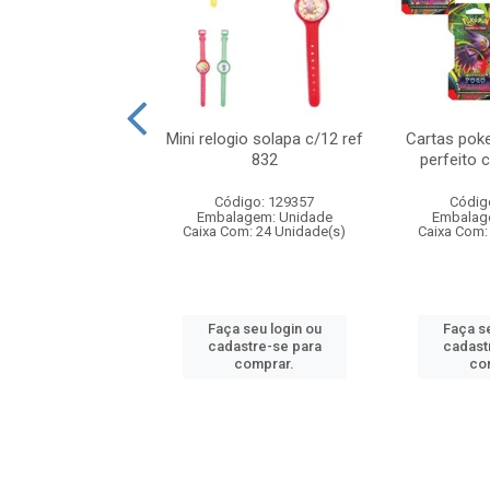
o 6cm solapa c/8
Mini relogio solapa c/12 ref
Cartas poke
ref 726
832
perfeito 
digo: 571272
Código: 129357
Códig
agem: Unidade
Embalagem: Unidade
Embalag
om: 24 Unidade(s)
Caixa Com: 24 Unidade(s)
Caixa Com:
 seu login ou
Faça seu login ou
Faça se
astre-se para
cadastre-se para
cadast
comprar.
comprar.
co