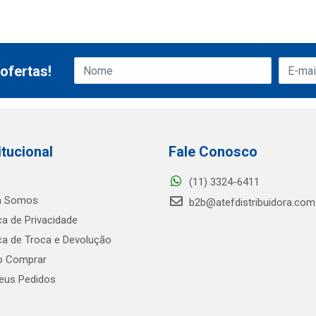
ofertas!
itucional
Fale Conosco
(11) 3324-6411
 Somos
b2b@atefdistribuidora.com
ica de Privacidade
ica de Troca e Devolução
 Comprar
us Pedidos