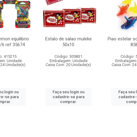
mon equilibrio
Estalo de salao muleke
Piao estelar s
c/6 ref 35674
50x10
85
o: 415215
Código: 305831
Código: 
em: Unidade
Embalagem: Unidade
Embalagem:
 24 Unidade(s)
Caixa Com: 20 Unidade(s)
Caixa Com: 24
u login ou
Faça seu login ou
Faça seu 
re-se para
cadastre-se para
cadastre-
mprar.
comprar.
compr