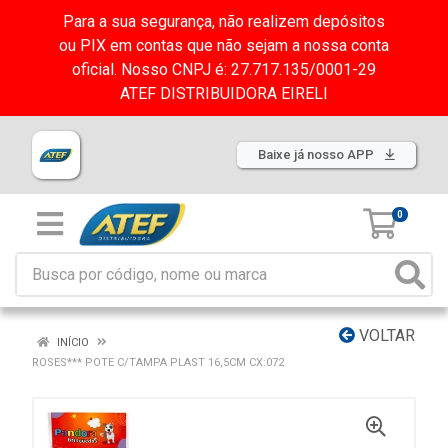
Para a sua segurança, não realizem depósitos
ou PIX em contas que não sejam a nossa conta
oficial. Nosso CNPJ é: 27.717.135/0001-29
ATEF DISTRIBUIDORA EIRELI
Baixe já nosso APP
0
VOLTAR
INÍCIO
ROSES*** POTE C/TAMPA PLAST 16,5CM CX:072