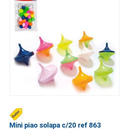
Mini piao solapa c/20 ref 863