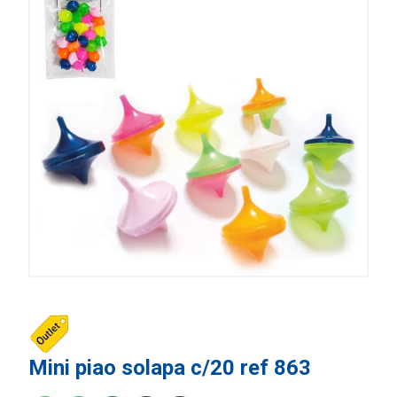
Mini piao solapa c/20 ref 863