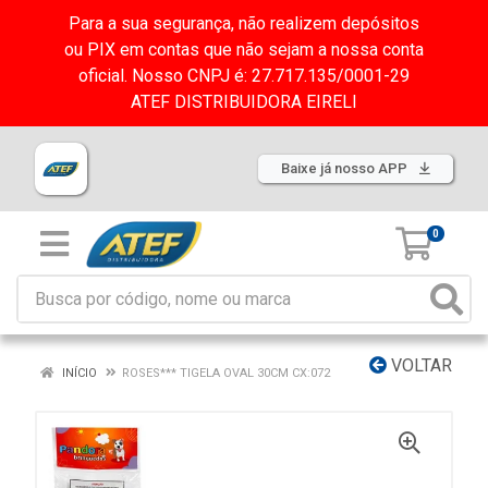
Para a sua segurança, não realizem depósitos
ou PIX em contas que não sejam a nossa conta
oficial. Nosso CNPJ é: 27.717.135/0001-29
ATEF DISTRIBUIDORA EIRELI
Baixe já nosso APP
0
VOLTAR
INÍCIO
ROSES*** TIGELA OVAL 30CM CX:072