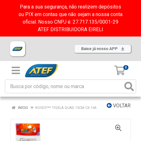
Para a sua segurança, não realizem depósitos
ou PIX em contas que não sejam a nossa conta
oficial. Nosso CNPJ é: 27.717.135/0001-29
ATEF DISTRIBUIDORA EIRELI
Baixe já nosso APP
0
VOLTAR
INÍCIO
ROSES*** TIGELA QUAD 15CM CX:144