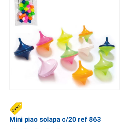
Mini piao solapa c/20 ref 863