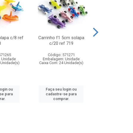
olapa c/8 ref
Carrinho f1 5cm solapa
Mini moto 6cm s
8
c/20 ref 719
ref 726
571265
Código: 571271
Código: 571
 Unidade
Embalagem: Unidade
Embalagem: U
 Unidade(s)
Caixa Com: 24 Unidade(s)
Caixa Com: 24 Un
login ou
Faça seu login ou
Faça seu log
se para
cadastre-se para
cadastre-se 
ar.
comprar.
comprar