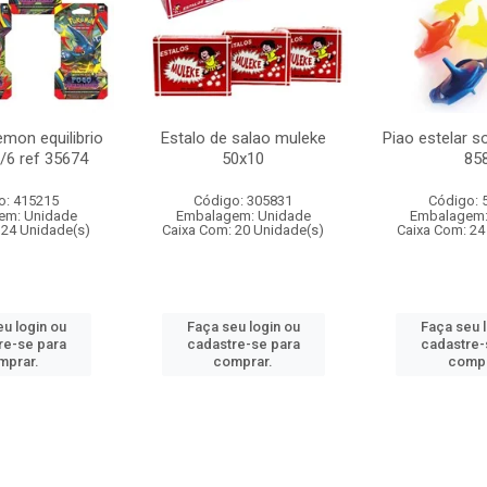
mon equilibrio
Estalo de salao muleke
Piao estelar s
c/6 ref 35674
50x10
85
o: 415215
Código: 305831
Código: 
em: Unidade
Embalagem: Unidade
Embalagem:
 24 Unidade(s)
Caixa Com: 20 Unidade(s)
Caixa Com: 24
u login ou
Faça seu login ou
Faça seu 
re-se para
cadastre-se para
cadastre-
mprar.
comprar.
compr