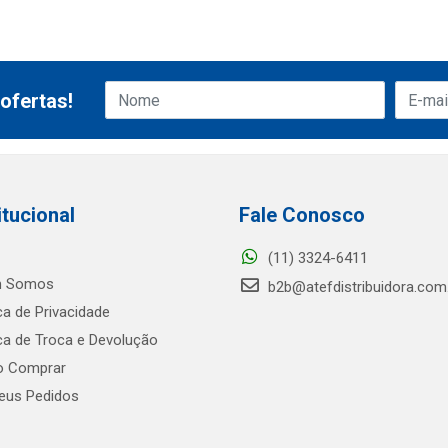
ofertas!
itucional
Fale Conosco
(11) 3324-6411
 Somos
b2b@atefdistribuidora.com
ica de Privacidade
ica de Troca e Devolução
 Comprar
us Pedidos