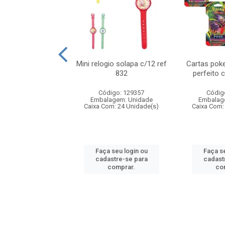
o 6cm solapa c/8
Mini relogio solapa c/12 ref
Cartas poke
ref 726
832
perfeito 
digo: 571272
Código: 129357
Códig
agem: Unidade
Embalagem: Unidade
Embalag
om: 24 Unidade(s)
Caixa Com: 24 Unidade(s)
Caixa Com:
 seu login ou
Faça seu login ou
Faça se
astre-se para
cadastre-se para
cadast
comprar.
comprar.
co