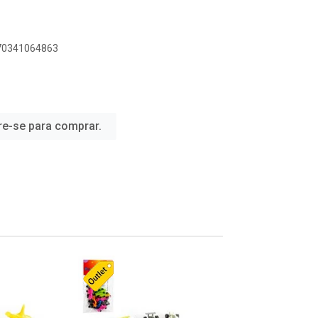
070341064863
re-se para comprar.