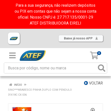
Para a sua segurança, não realizem depósitos
ou PIX em contas que não sejam a nossa conta
oficial. Nosso CNPJ é: 27.717.135/0001-29
ATEF DISTRIBUIDORA EIRELI
Baixe já nosso APP
0
VOLTAR
INÍCIO
SINO***ARABESCO PINHA DUPLO COM PENDULO
31X18C CX:036