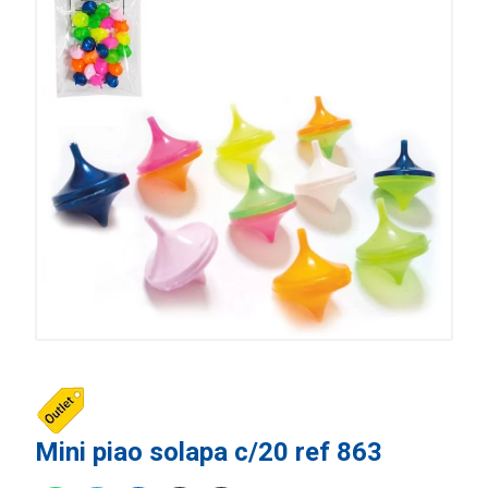
Mini piao solapa c/20 ref 863