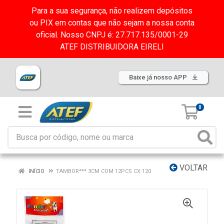
Para a sua segurança, não realizem depósitos
ou PIX em contas que não sejam a nossa conta
oficial. Nosso CNPJ é: 27.717.135/0001-29
ATEF DISTRIBUIDORA EIRELI
Baixe já nosso APP
0
VOLTAR
INÍCIO
TAMBOR*** 3CM COM 12PCS CX:120