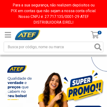
Para a sua segurança, não realizem depósitos ou
PIX em contas que não sejam a nossa conta oficial.
Nosso CNPJ é: 27.717.135/0001-29 ATEF
DISTRIBUIDORA EIRELI
0