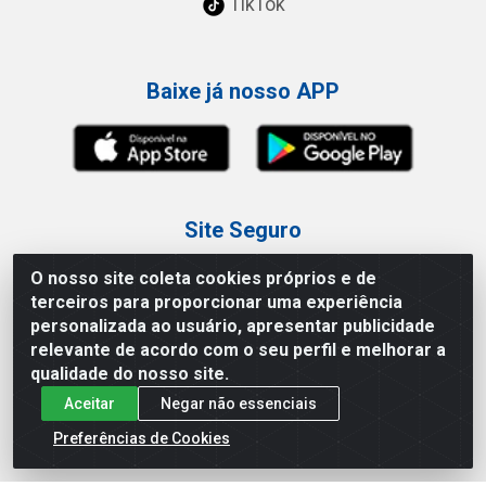
TikTok
Baixe já nosso APP
Site Seguro
O nosso site coleta cookies próprios e de
terceiros para proporcionar uma experiência
personalizada ao usuário, apresentar publicidade
relevante de acordo com o seu perfil e melhorar a
Loja / Showroom
qualidade do nosso site.
Aceitar
Negar não essenciais
Tel.: (11) 3227-0546
Av Vautier, 587/597 - Pari - São Paulo/SP
Preferências de Cookies