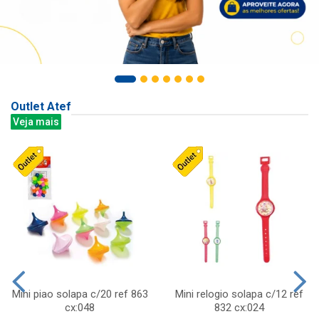
Outlet Atef
Veja mais
Mini piao solapa c/20 ref 863
Mini relogio solapa c/12 ref
cx:048
832 cx:024