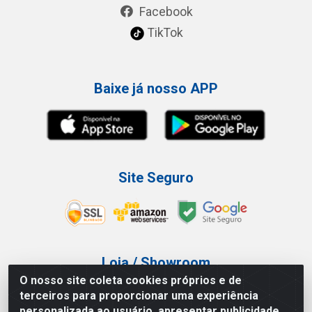
Facebook
TikTok
Baixe já nosso APP
Site Seguro
Loja / Showroom
O nosso site coleta cookies próprios e de
Tel.: (11) 3227-0546
terceiros para proporcionar uma experiência
Av Vautier, 587/597 - Pari - São Paulo/SP
personalizada ao usuário, apresentar publicidade