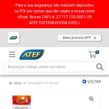
Para a sua segurança, não realizem depósitos
ou PIX em contas que não sejam a nossa conta
oficial. Nosso CNPJ é: 27.717.135/0001-29
ATEF DISTRIBUIDORA EIRELI
Baixe já nosso APP
0
VOLTAR
INÍCIO
TESOURA*** 7.5" CX:120