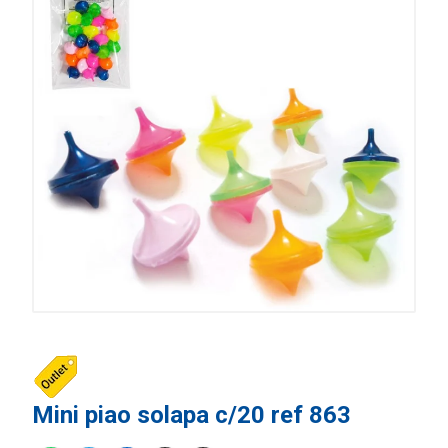
Mini piao solapa c/20 ref 863