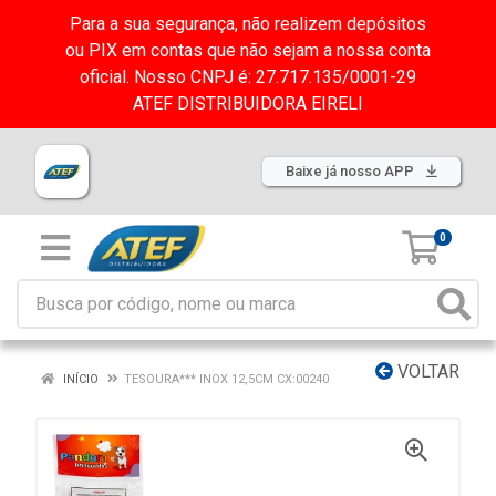
Para a sua segurança, não realizem depósitos
ou PIX em contas que não sejam a nossa conta
oficial. Nosso CNPJ é: 27.717.135/0001-29
ATEF DISTRIBUIDORA EIRELI
Baixe já nosso APP
0
VOLTAR
INÍCIO
TESOURA*** INOX 12,5CM CX:00240