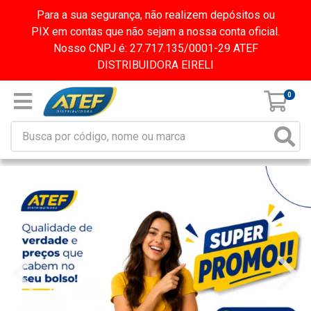
Para a sua segurança, não realizem depósitos ou
PIX em contas que não sejam a nossa conta oficial.
Nosso CNPJ é: 27.717.135/0001-29 ATEF
DISTRIBUIDORA EIRELI
0