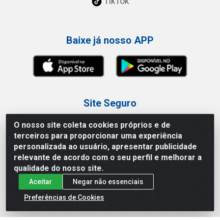
TikTok
Baixe já nosso APP
Site Seguro
O nosso site coleta cookies próprios e de
terceiros para proporcionar uma experiência
personalizada ao usuário, apresentar publicidade
relevante de acordo com o seu perfil e melhorar a
Loja / Showroom
qualidade do nosso site.
Aceitar
Negar não essenciais
Tel.: (11) 3227-0546
Av Vautier, 587/597 - Pari - São Paulo/SP
Preferências de Cookies