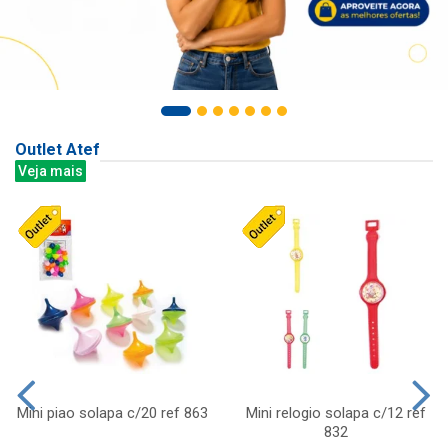
Outlet Atef
Veja mais
Mini piao solapa c/20 ref 863
Mini relogio solapa c/12 ref
832