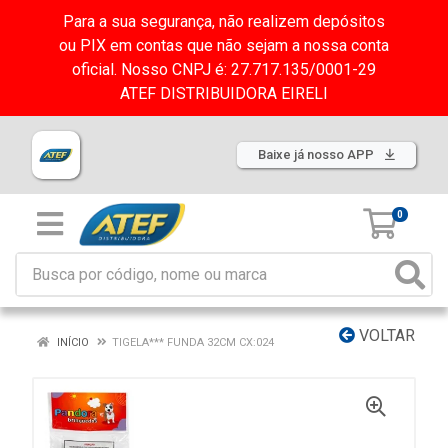
Para a sua segurança, não realizem depósitos
ou PIX em contas que não sejam a nossa conta
oficial. Nosso CNPJ é: 27.717.135/0001-29
ATEF DISTRIBUIDORA EIRELI
Baixe já nosso APP
0
VOLTAR
INÍCIO
TIGELA*** FUNDA 32CM CX:024