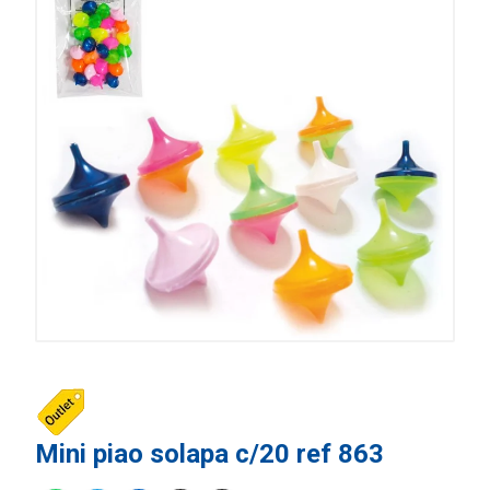
Mini piao solapa c/20 ref 863