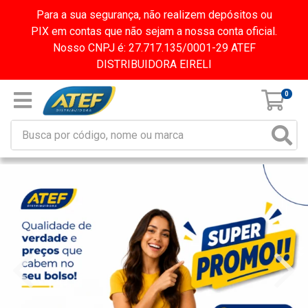
Para a sua segurança, não realizem depósitos ou
PIX em contas que não sejam a nossa conta oficial.
Nosso CNPJ é: 27.717.135/0001-29 ATEF
DISTRIBUIDORA EIRELI
0