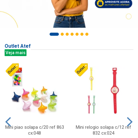
Outlet Atef
Veja mais
Mini piao solapa c/20 ref 863
Mini relogio solapa c/12 ref
cx:048
832 cx:024