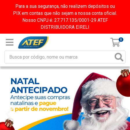
Para a sua segurança, não realizem depósitos ou
PIX em contas que não sejam a nossa conta oficial.
Nosso CNPJ é: 27.717.135/0001-29 ATEF
DISTRIBUIDORA EIRELI
0