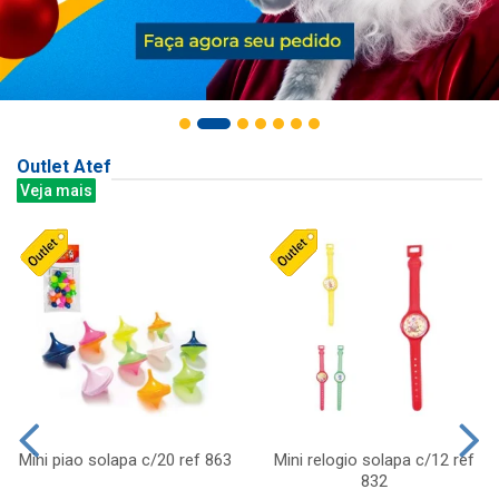
Outlet Atef
Veja mais
Mini piao solapa c/20 ref 863
Mini relogio solapa c/12 ref
832