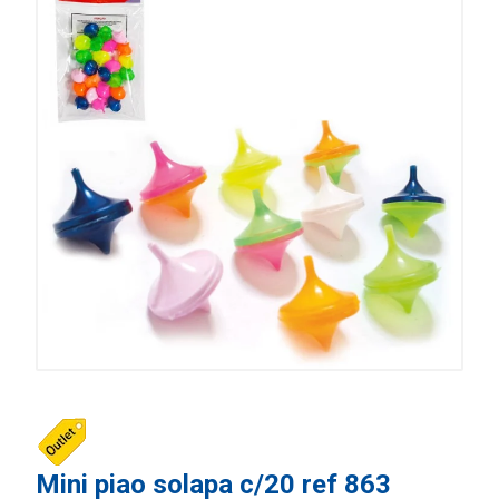
Mini piao solapa c/20 ref 863