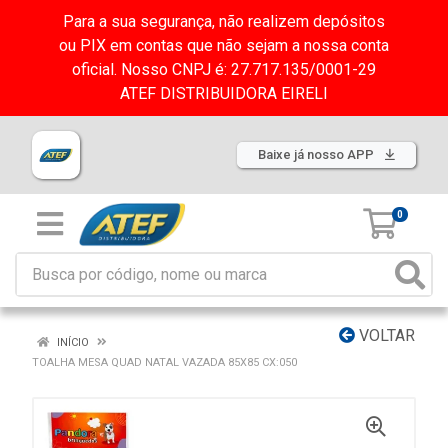
Para a sua segurança, não realizem depósitos
ou PIX em contas que não sejam a nossa conta
oficial. Nosso CNPJ é: 27.717.135/0001-29
ATEF DISTRIBUIDORA EIRELI
Baixe já nosso APP
0
VOLTAR
INÍCIO
TOALHA MESA QUAD NATAL VAZADA 85X85 CX:050