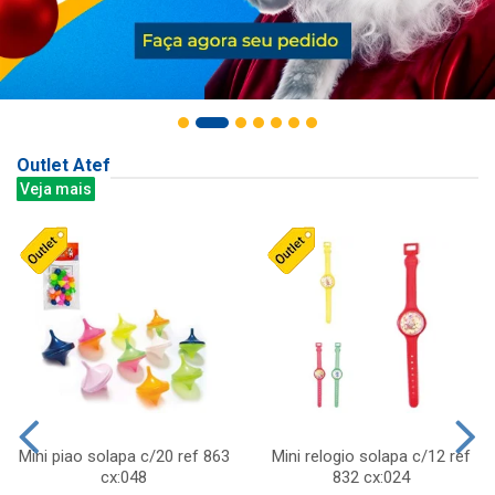
Outlet Atef
Veja mais
Mini piao solapa c/20 ref 863
Mini relogio solapa c/12 ref
cx:048
832 cx:024