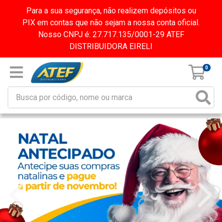
Para a sua segurança, não realizem depósitos ou
PIX em contas que não sejam a nossa conta oficial.
Nosso CNPJ é: 27.717.135/0001-29 ATEF
DISTRIBUIDORA EIRELI
0