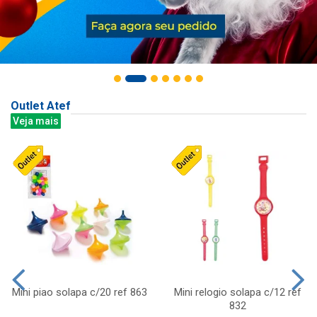
Outlet Atef
Veja mais
Mini piao solapa c/20 ref 863
Mini relogio solapa c/12 ref
832