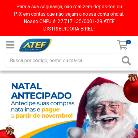
Para a sua segurança, não realizem depósitos ou
PIX em contas que não sejam a nossa conta oficial.
Nosso CNPJ é: 27.717.135/0001-29 ATEF
DISTRIBUIDORA EIRELI
0