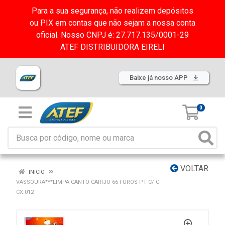
Para a sua segurança, não realizem depósitos
ou PIX em contas que não sejam a nossa conta
oficial. Nosso CNPJ é: 27.717.135/0001-29
ATEF DISTRIBUIDORA EIRELI
Baixe já nosso APP
0
VOLTAR
INÍCIO
VASSOURA***LIMPA CANTO CARIJO 66 FUROS PT C/ C
CX:012