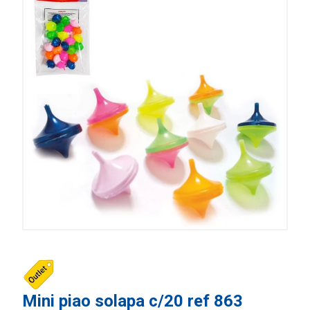
Mini piao solapa c/20 ref 863