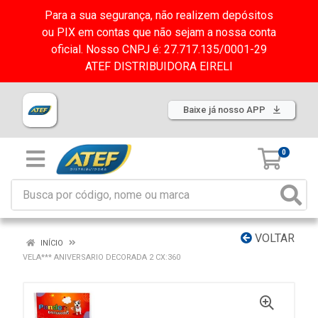
Para a sua segurança, não realizem depósitos
ou PIX em contas que não sejam a nossa conta
oficial. Nosso CNPJ é: 27.717.135/0001-29
ATEF DISTRIBUIDORA EIRELI
Baixe já nosso APP
0
VOLTAR
INÍCIO
VELA*** ANIVERSARIO DECORADA 2 CX:360