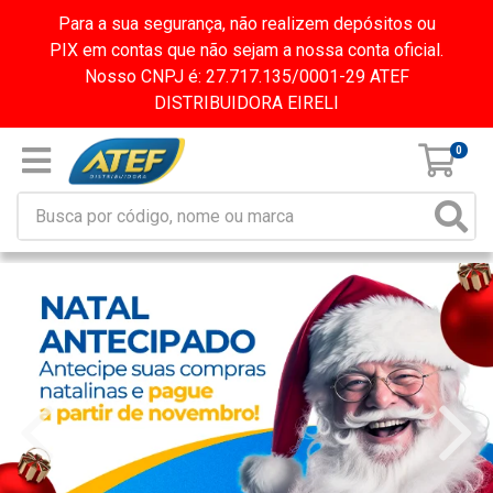
Para a sua segurança, não realizem depósitos ou
PIX em contas que não sejam a nossa conta oficial.
Nosso CNPJ é: 27.717.135/0001-29 ATEF
DISTRIBUIDORA EIRELI
0