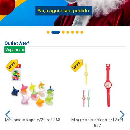
Outlet Atef
Veja mais
Mini piao solapa c/20 ref 863
Mini relogio solapa c/12 ref
832