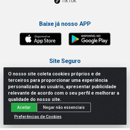
TikTok
Baixe já nosso APP
Site Seguro
O nosso site coleta cookies próprios e de
terceiros para proporcionar uma experiência
personalizada ao usuário, apresentar publicidade
relevante de acordo com o seu perfil e melhorar a
Loja / Showroom
qualidade do nosso site.
Aceitar
Negar não essenciais
Tel.: (11) 3227-0546
Av Vautier, 587/597 - Pari - São Paulo/SP
Preferências de Cookies