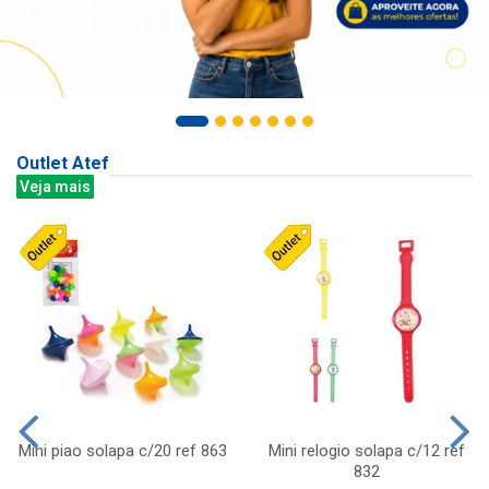
Outlet Atef
Veja mais
Mini piao solapa c/20 ref 863
Mini relogio solapa c/12 ref
832