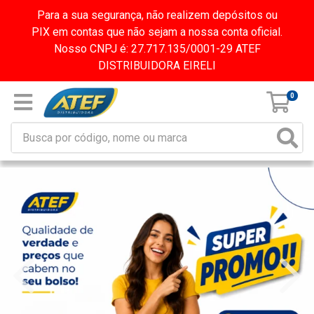
Para a sua segurança, não realizem depósitos ou
PIX em contas que não sejam a nossa conta oficial.
Nosso CNPJ é: 27.717.135/0001-29 ATEF
DISTRIBUIDORA EIRELI
0