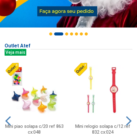
Outlet Atef
Veja mais
Mini piao solapa c/20 ref 863
Mini relogio solapa c/12 ref
cx:048
832 cx:024