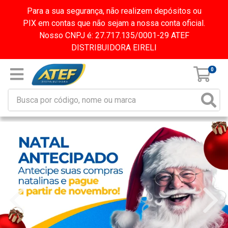
Para a sua segurança, não realizem depósitos ou
PIX em contas que não sejam a nossa conta oficial.
Nosso CNPJ é: 27.717.135/0001-29 ATEF
DISTRIBUIDORA EIRELI
0