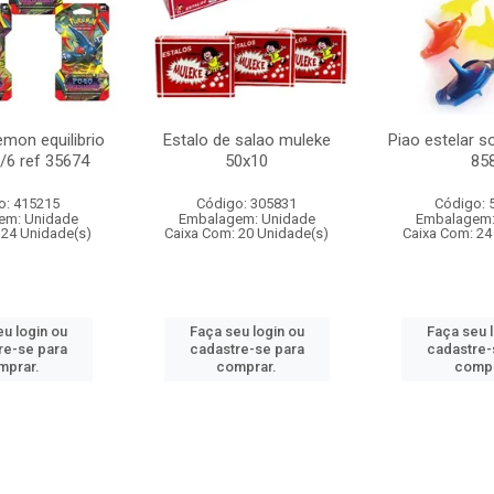
mon equilibrio
Estalo de salao muleke
Piao estelar s
c/6 ref 35674
50x10
85
o: 415215
Código: 305831
Código: 
em: Unidade
Embalagem: Unidade
Embalagem:
 24 Unidade(s)
Caixa Com: 20 Unidade(s)
Caixa Com: 24
u login ou
Faça seu login ou
Faça seu 
re-se para
cadastre-se para
cadastre-
mprar.
comprar.
compr