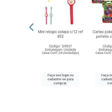
o 6cm solapa c/8
Mini relogio solapa c/12 ref
Cartas poke
ref 726
832
perfeito 
digo: 571272
Código: 129357
Códig
agem: Unidade
Embalagem: Unidade
Embalag
om: 24 Unidade(s)
Caixa Com: 24 Unidade(s)
Caixa Com:
 seu login ou
Faça seu login ou
Faça se
astre-se para
cadastre-se para
cadast
comprar.
comprar.
co