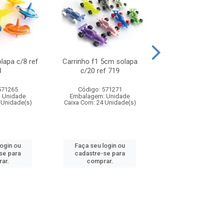
olapa c/8 ref
Carrinho f1 5cm solapa
Mini moto 6cm s
8
c/20 ref 719
ref 726
571265
Código: 571271
Código: 571
 Unidade
Embalagem: Unidade
Embalagem: U
 Unidade(s)
Caixa Com: 24 Unidade(s)
Caixa Com: 24 Un
login ou
Faça seu login ou
Faça seu log
se para
cadastre-se para
cadastre-se 
ar.
comprar.
comprar