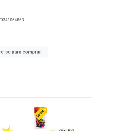
070341064863
re-se para comprar.