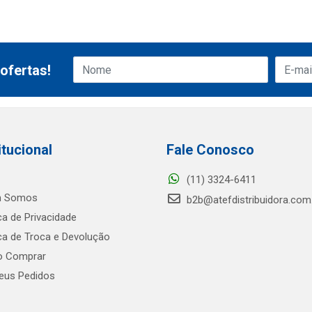
ofertas!
itucional
Fale Conosco
(11) 3324-6411
 Somos
b2b@atefdistribuidora.com
ica de Privacidade
ica de Troca e Devolução
 Comprar
us Pedidos