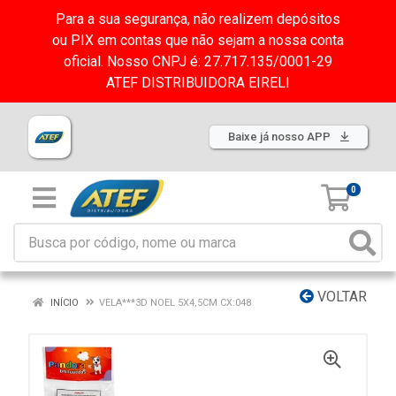
Para a sua segurança, não realizem depósitos
ou PIX em contas que não sejam a nossa conta
oficial. Nosso CNPJ é: 27.717.135/0001-29
ATEF DISTRIBUIDORA EIRELI
Baixe já nosso APP
0
VOLTAR
INÍCIO
VELA***3D NOEL 5X4,5CM CX:048