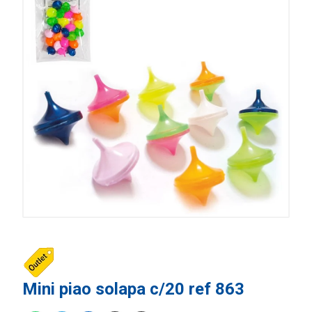
Mini piao solapa c/20 ref 863