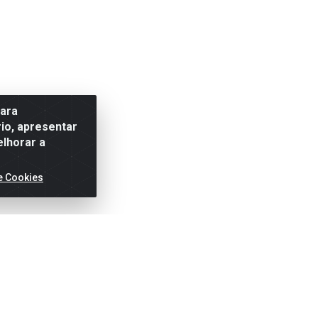
para
io, apresentar
elhorar a
e Cookies