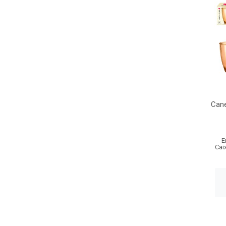
Cane
E
Cai