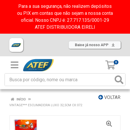
Para a sua segurança, não realizem depósitos
ou PIX em contas que não sejam a nossa conta
oficial. Nosso CNPJ é: 27.717.135/0001-29
ATEF DISTRIBUIDORA EIRELI
Baixe já nosso APP
0
VOLTAR
INÍCIO
VINTAGE*** ESCUMADEIRA LUXO 32,5CM CX:072