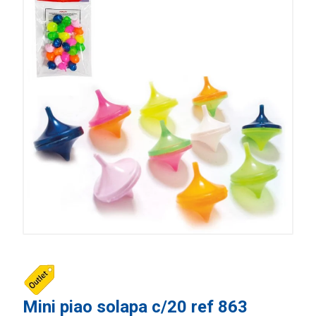
Mini piao solapa c/20 ref 863