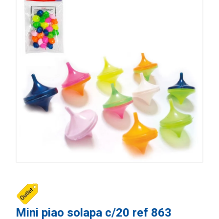
Mini piao solapa c/20 ref 863