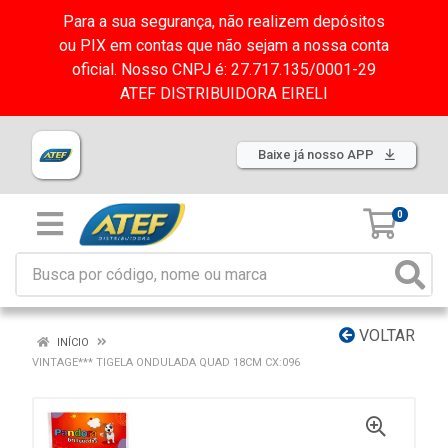
Para a sua segurança, não realizem depósitos
ou PIX em contas que não sejam a nossa conta
oficial. Nosso CNPJ é: 27.717.135/0001-29
ATEF DISTRIBUIDORA EIRELI
Baixe já nosso APP
0
VOLTAR
INÍCIO
VINTAGE*** TIGELA ONDULADA QUAD 18CM CX:096