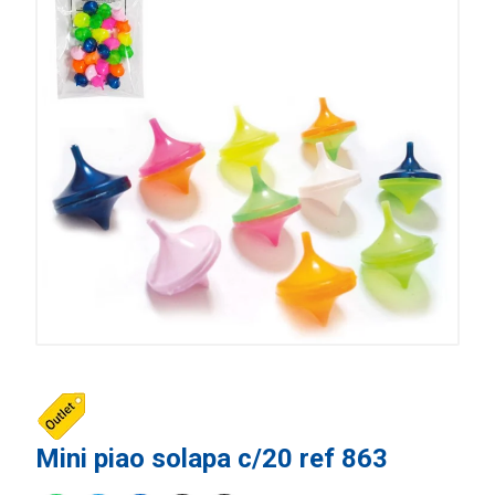
Mini piao solapa c/20 ref 863