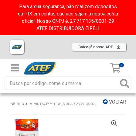
Para a sua segurança, não realizem depósitos
ou PIX em contas que não sejam a nossa conta
oficial. Nosso CNPJ é: 27.717.135/0001-29
ATEF DISTRIBUIDORA EIRELI
Baixe já nosso APP
0
VOLTAR
INÍCIO
VINTAGE*** TIGELA QUAD 23CM CX:072