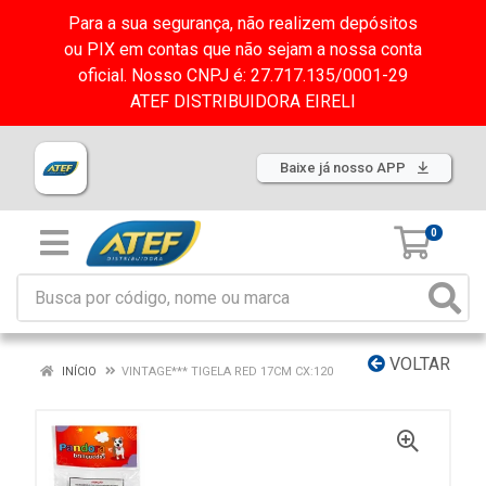
Para a sua segurança, não realizem depósitos
ou PIX em contas que não sejam a nossa conta
oficial. Nosso CNPJ é: 27.717.135/0001-29
ATEF DISTRIBUIDORA EIRELI
Baixe já nosso APP
0
VOLTAR
INÍCIO
VINTAGE*** TIGELA RED 17CM CX:120