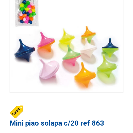
Mini piao solapa c/20 ref 863