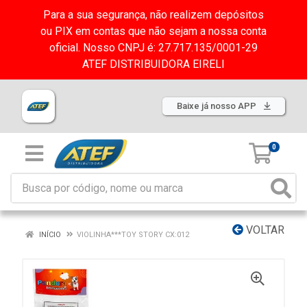
Para a sua segurança, não realizem depósitos
ou PIX em contas que não sejam a nossa conta
oficial. Nosso CNPJ é: 27.717.135/0001-29
ATEF DISTRIBUIDORA EIRELI
Baixe já nosso APP
0
VOLTAR
INÍCIO
VIOLINHA***TOY STORY CX:012