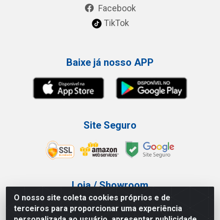
Facebook
TikTok
Baixe já nosso APP
Site Seguro
Loja / Showroom
O nosso site coleta cookies próprios e de
Tel.: (11) 3227-0546
terceiros para proporcionar uma experiência
Av Vautier, 587/597 - Pari - São Paulo/SP
personalizada ao usuário, apresentar publicidade