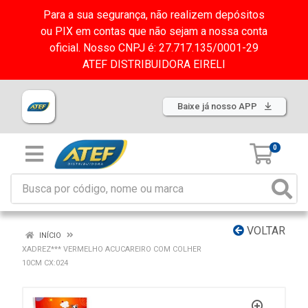
Para a sua segurança, não realizem depósitos
ou PIX em contas que não sejam a nossa conta
oficial. Nosso CNPJ é: 27.717.135/0001-29
ATEF DISTRIBUIDORA EIRELI
Baixe já nosso APP
0
VOLTAR
INÍCIO
XADREZ*** VERMELHO ACUCAREIRO COM COLHER
10CM CX:024