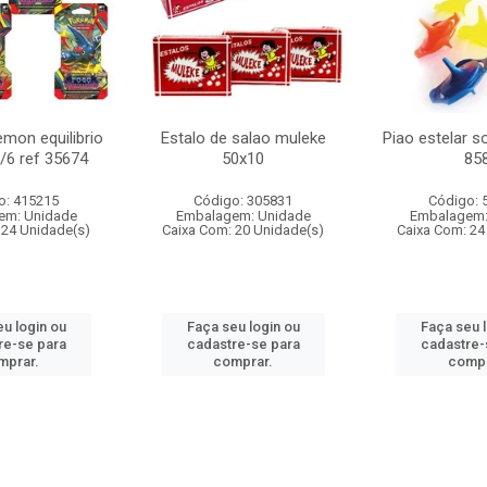
mon equilibrio
Estalo de salao muleke
Piao estelar s
c/6 ref 35674
50x10
85
o: 415215
Código: 305831
Código: 
em: Unidade
Embalagem: Unidade
Embalagem:
 24 Unidade(s)
Caixa Com: 20 Unidade(s)
Caixa Com: 24
u login ou
Faça seu login ou
Faça seu 
re-se para
cadastre-se para
cadastre-
mprar.
comprar.
compr