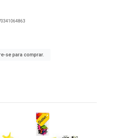
070341064863
re-se para comprar.