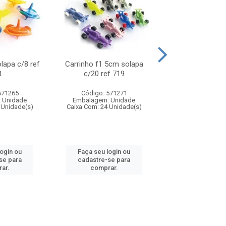
olapa c/8 ref
Carrinho f1 5cm solapa
Mini moto 6cm s
8
c/20 ref 719
ref 726
571265
Código: 571271
Código: 571
 Unidade
Embalagem: Unidade
Embalagem: U
 Unidade(s)
Caixa Com: 24 Unidade(s)
Caixa Com: 24 Un
login ou
Faça seu login ou
Faça seu log
se para
cadastre-se para
cadastre-se 
ar.
comprar.
comprar