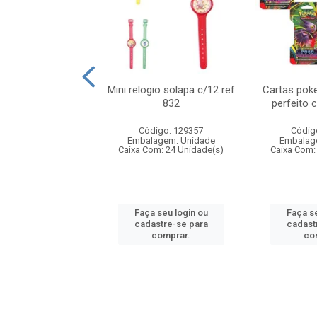
o 6cm solapa c/8
Mini relogio solapa c/12 ref
Cartas poke
ref 726
832
perfeito 
digo: 571272
Código: 129357
Códig
agem: Unidade
Embalagem: Unidade
Embalag
om: 24 Unidade(s)
Caixa Com: 24 Unidade(s)
Caixa Com:
 seu login ou
Faça seu login ou
Faça se
astre-se para
cadastre-se para
cadast
comprar.
comprar.
co