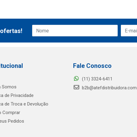
ofertas!
itucional
Fale Conosco
(11) 3324-6411
 Somos
b2b@atefdistribuidora.com
ica de Privacidade
ica de Troca e Devolução
 Comprar
us Pedidos