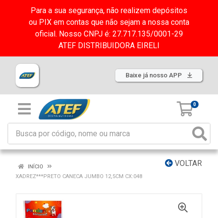
Para a sua segurança, não realizem depósitos
ou PIX em contas que não sejam a nossa conta
oficial. Nosso CNPJ é: 27.717.135/0001-29
ATEF DISTRIBUIDORA EIRELI
Baixe já nosso APP
0
VOLTAR
INÍCIO
XADREZ***PRETO CANECA JUMBO 12,5CM CX:048