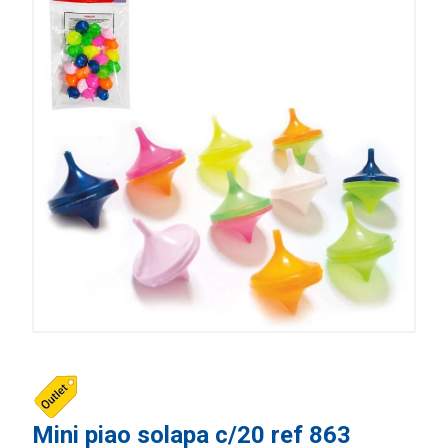
Mini piao solapa c/20 ref 863