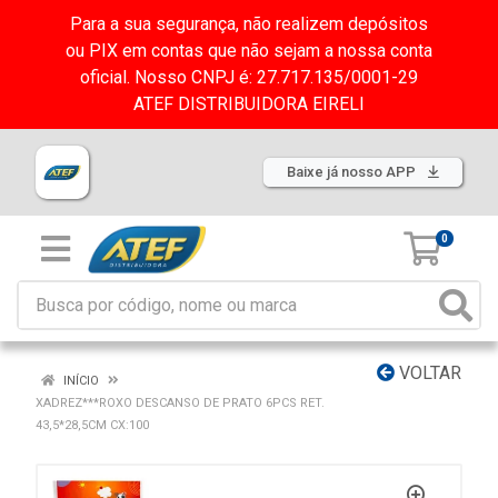
Para a sua segurança, não realizem depósitos
ou PIX em contas que não sejam a nossa conta
oficial. Nosso CNPJ é: 27.717.135/0001-29
ATEF DISTRIBUIDORA EIRELI
Baixe já nosso APP
0
VOLTAR
INÍCIO
XADREZ***ROXO DESCANSO DE PRATO 6PCS RET.
43,5*28,5CM CX:100