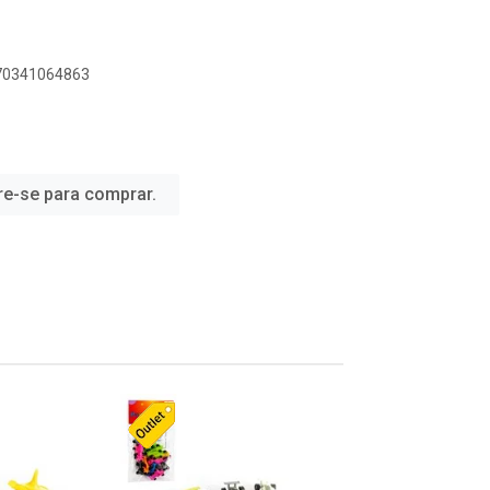
070341064863
re-se para comprar.