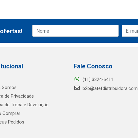
ofertas!
itucional
Fale Conosco
(11) 3324-6411
 Somos
b2b@atefdistribuidora.com
ica de Privacidade
ica de Troca e Devolução
 Comprar
us Pedidos