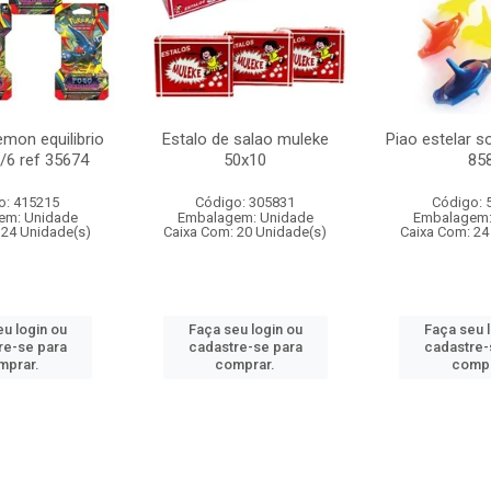
mon equilibrio
Estalo de salao muleke
Piao estelar s
c/6 ref 35674
50x10
85
o: 415215
Código: 305831
Código: 
em: Unidade
Embalagem: Unidade
Embalagem:
 24 Unidade(s)
Caixa Com: 20 Unidade(s)
Caixa Com: 24
u login ou
Faça seu login ou
Faça seu 
re-se para
cadastre-se para
cadastre-
mprar.
comprar.
compr