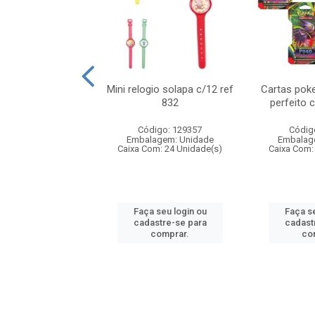
o 6cm solapa c/8
Mini relogio solapa c/12 ref
Cartas poke
ref 726
832
perfeito 
digo: 571272
Código: 129357
Códig
agem: Unidade
Embalagem: Unidade
Embalag
om: 24 Unidade(s)
Caixa Com: 24 Unidade(s)
Caixa Com:
 seu login ou
Faça seu login ou
Faça se
astre-se para
cadastre-se para
cadast
comprar.
comprar.
co