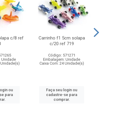
olapa c/8 ref
Carrinho f1 5cm solapa
Mini moto 6cm s
8
c/20 ref 719
ref 726
571265
Código: 571271
Código: 571
 Unidade
Embalagem: Unidade
Embalagem: U
 Unidade(s)
Caixa Com: 24 Unidade(s)
Caixa Com: 24 Un
login ou
Faça seu login ou
Faça seu log
se para
cadastre-se para
cadastre-se 
ar.
comprar.
comprar