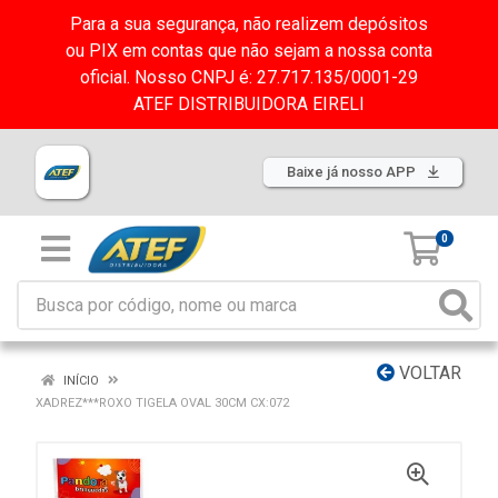
Para a sua segurança, não realizem depósitos
ou PIX em contas que não sejam a nossa conta
oficial. Nosso CNPJ é: 27.717.135/0001-29
ATEF DISTRIBUIDORA EIRELI
Baixe já nosso APP
0
VOLTAR
INÍCIO
XADREZ***ROXO TIGELA OVAL 30CM CX:072