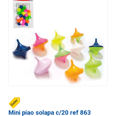
Mini piao solapa c/20 ref 863