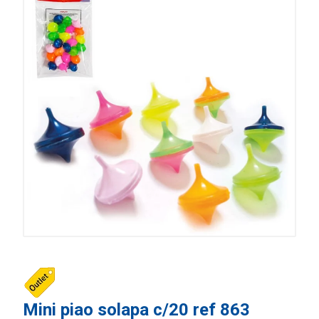
Mini piao solapa c/20 ref 863