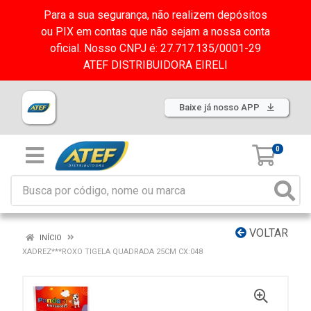
Para a sua segurança, não realizem depósitos
ou PIX em contas que não sejam a nossa conta
oficial. Nosso CNPJ é: 27.717.135/0001-29
ATEF DISTRIBUIDORA EIRELI
Baixe já nosso APP
0
VOLTAR
INÍCIO
XADREZ***ROXO TIGELA QUADRADA 25CM CX:048