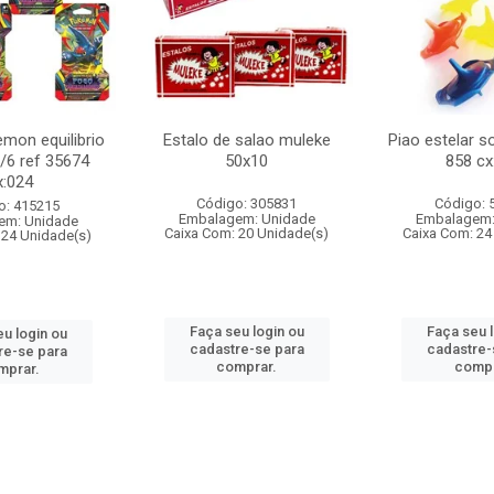
mon equilibrio
Estalo de salao muleke
Piao estelar s
c/6 ref 35674
50x10
858 cx
x:024
Código: 305831
Código: 
o: 415215
Embalagem: Unidade
Embalagem:
em: Unidade
Caixa Com: 20 Unidade(s)
Caixa Com: 24
 24 Unidade(s)
Faça seu login ou
Faça seu 
u login ou
cadastre-se para
cadastre-
re-se para
comprar.
compr
mprar.