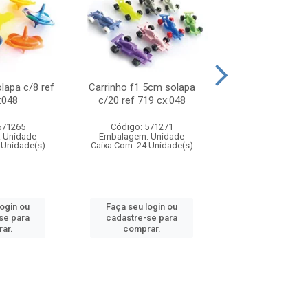
olapa c/8 ref
Carrinho f1 5cm solapa
Mini moto 6cm s
:048
c/20 ref 719 cx:048
ref 726 cx
571265
Código: 571271
Código: 571
 Unidade
Embalagem: Unidade
Embalagem: U
 Unidade(s)
Caixa Com: 24 Unidade(s)
Caixa Com: 24 Un
login ou
Faça seu login ou
Faça seu log
se para
cadastre-se para
cadastre-se 
ar.
comprar.
comprar