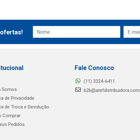
ofertas!
itucional
Fale Conosco
(11) 3324-6411
 Somos
b2b@atefdistribuidora.com
ica de Privacidade
ica de Troca e Devolução
 Comprar
us Pedidos