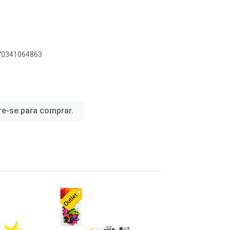
070341064863
re-se para comprar.