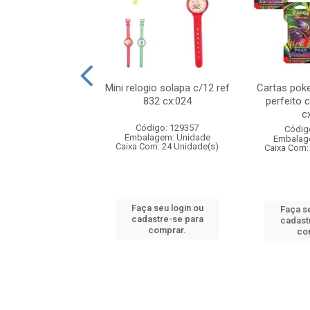
o 6cm solapa c/8
Mini relogio solapa c/12 ref
Cartas poke
 726 cx:048
832 cx:024
perfeito 
c
digo: 571272
Código: 129357
Códig
agem: Unidade
Embalagem: Unidade
Embalag
om: 24 Unidade(s)
Caixa Com: 24 Unidade(s)
Caixa Com:
 seu login ou
Faça seu login ou
Faça se
astre-se para
cadastre-se para
cadast
comprar.
comprar.
co