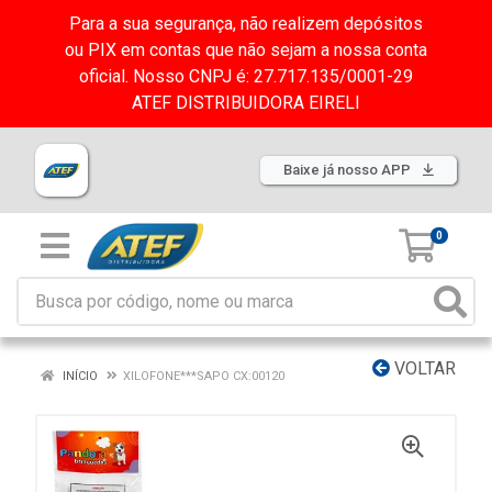
Para a sua segurança, não realizem depósitos
ou PIX em contas que não sejam a nossa conta
oficial. Nosso CNPJ é: 27.717.135/0001-29
ATEF DISTRIBUIDORA EIRELI
Baixe já nosso APP
0
VOLTAR
INÍCIO
XILOFONE***SAPO CX:00120