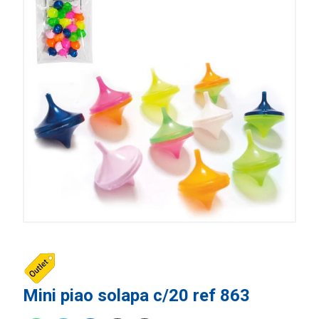
Mini piao solapa c/20 ref 863