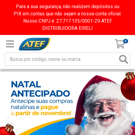
Para a sua segurança, não realizem depósitos ou
PIX em contas que não sejam a nossa conta oficial.
Nosso CNPJ é: 27.717.135/0001-29 ATEF
DISTRIBUIDORA EIRELI
0