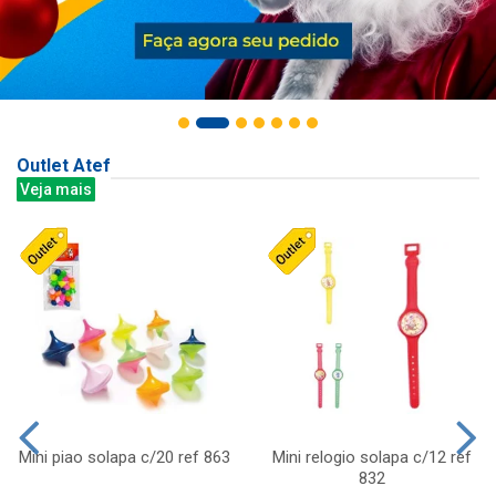
Outlet Atef
Veja mais
Mini piao solapa c/20 ref 863
Mini relogio solapa c/12 ref
832