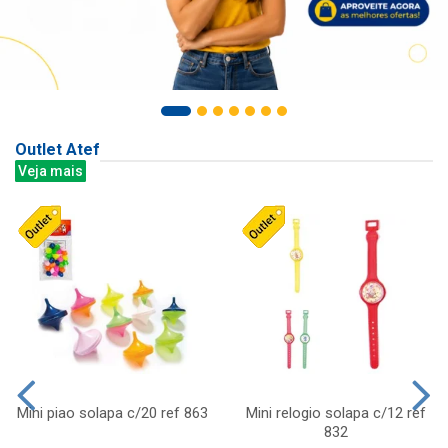
Outlet Atef
Veja mais
Mini piao solapa c/20 ref 863
Mini relogio solapa c/12 ref
832