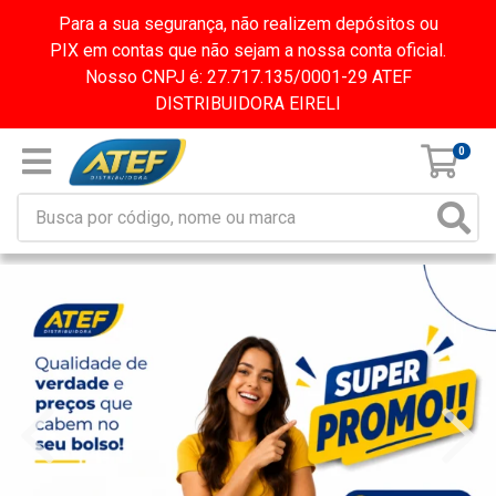
Para a sua segurança, não realizem depósitos ou
PIX em contas que não sejam a nossa conta oficial.
Nosso CNPJ é: 27.717.135/0001-29 ATEF
DISTRIBUIDORA EIRELI
0