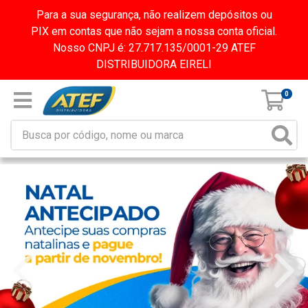
Para a sua segurança, não realizem depósitos ou
PIX em contas que não sejam a nossa conta oficial.
Nosso CNPJ é: 27.717.135/0001-29 ATEF
DISTRIBUIDORA EIRELI
0