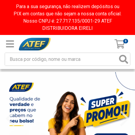
Para a sua segurança, não realizem depósitos ou
PIX em contas que não sejam a nossa conta oficial.
Nosso CNPJ é: 27.717.135/0001-29 ATEF
DISTRIBUIDORA EIRELI
0