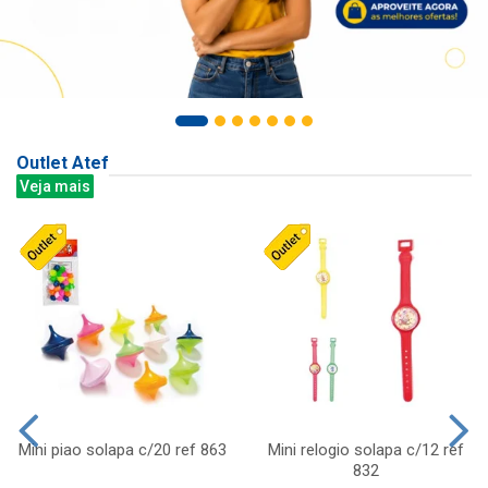
Outlet Atef
Veja mais
Mini piao solapa c/20 ref 863
Mini relogio solapa c/12 ref
832