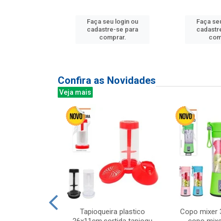
u login ou
Faça seu login ou
Faça seu
e-se para
cadastre-se para
cadastr
prar.
comprar.
com
Confira as Novidades
Veja mais
mesa cer 18cm
Tapioqueira plastico
Copo mixer 