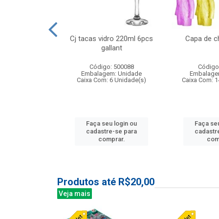
o raso 25,5cm
Cj tacas vidro 220ml 6pcs
Capa de c
e petala
gallant
: 503787
Código: 500088
Código
m: Unidade
Embalagem: Unidade
Embalage
24 Unidade(s)
Caixa Com: 6 Unidade(s)
Caixa Com: 1
u login ou
Faça seu login ou
Faça seu
e-se para
cadastre-se para
cadastr
prar.
comprar.
com
Produtos até R$20,00
Veja mais