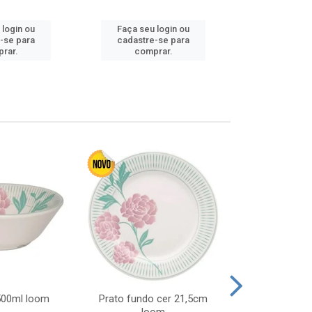
 login ou
Faça seu login ou
Faça seu 
-se para
cadastre-se para
cadastre
rar.
comprar.
comp
 500ml loom
Prato fundo cer 21,5cm
Prato raso c