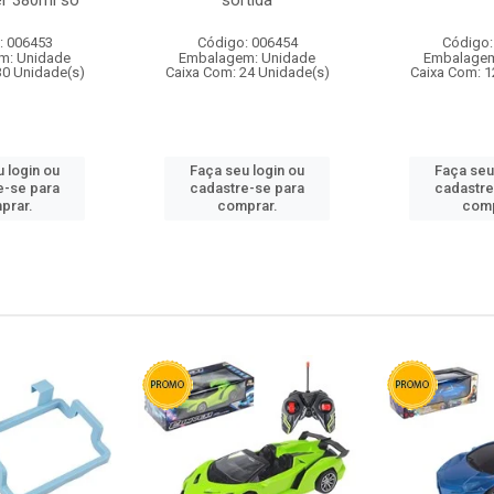
r 380ml so
sortida
: 006453
Código: 006454
Código:
m: Unidade
Embalagem: Unidade
Embalagem
30 Unidade(s)
Caixa Com: 24 Unidade(s)
Caixa Com: 1
 login ou
Faça seu login ou
Faça seu
e-se para
cadastre-se para
cadastre
prar.
comprar.
comp