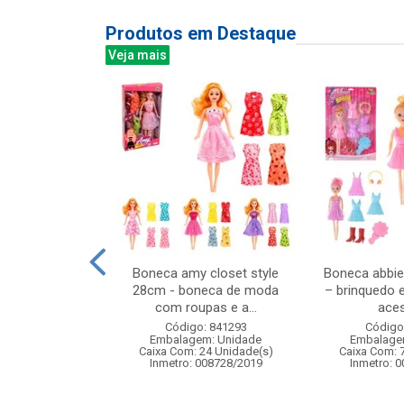
Produtos em Destaque
Veja mais
a infantil com
Boneca amy closet style
Boneca abbie
coloridas
28cm - boneca de moda
– brinquedo 
com roupas e a...
aces
: 842219
Código: 841293
Código
m: Unidade
Embalagem: Unidade
Embalage
24 Unidade(s)
Caixa Com: 24 Unidade(s)
Caixa Com: 
006747/2019
Inmetro: 008728/2019
Inmetro: 