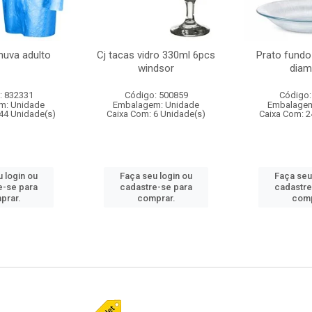
huva adulto
Cj tacas vidro 330ml 6pcs
Prato fundo
windsor
diam
: 832331
Código: 500859
Código:
m: Unidade
Embalagem: Unidade
Embalagem
44 Unidade(s)
Caixa Com: 6 Unidade(s)
Caixa Com: 2
 login ou
Faça seu login ou
Faça seu
e-se para
cadastre-se para
cadastre
prar.
comprar.
comp