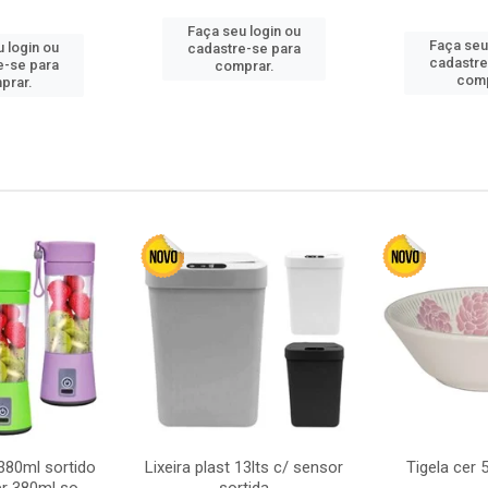
Faça seu login ou
Faça seu
 login ou
cadastre-se para
cadastre
e-se para
comprar.
comp
prar.
380ml sortido
Lixeira plast 13lts c/ sensor
Tigela cer