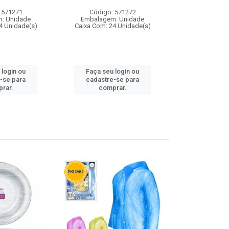
 571271
Código: 571272
Código:
: Unidade
Embalagem: Unidade
Embalagem
4 Unidade(s)
Caixa Com: 24 Unidade(s)
Caixa Com: 4
 login ou
Faça seu login ou
Faça seu 
-se para
cadastre-se para
cadastre
rar.
comprar.
comp