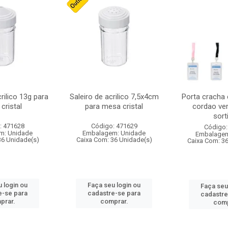
crilico 13g para
Saleiro de acrilico 7,5x4cm
Porta cracha
cristal
para mesa cristal
cordao ver
sort
: 471628
Código: 471629
Código:
m: Unidade
Embalagem: Unidade
Embalagem
36 Unidade(s)
Caixa Com: 36 Unidade(s)
Caixa Com: 3
 login ou
Faça seu login ou
Faça seu
e-se para
cadastre-se para
cadastre
prar.
comprar.
comp