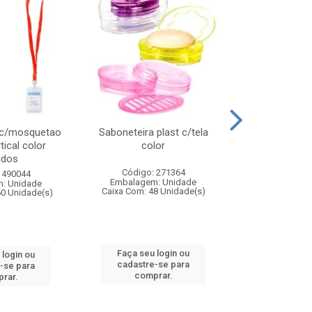
 c/mosquetao
Saboneteira plast c/tela
Prato plas
tical color
color
colo
idos
Código: 271364
Código:
 490044
Embalagem: Unidade
Embalagem
: Unidade
Caixa Com: 48 Unidade(s)
Caixa Com: 4
60 Unidade(s)
Faça seu login ou
Faça seu 
 login ou
cadastre-se para
cadastre
-se para
comprar.
comp
rar.