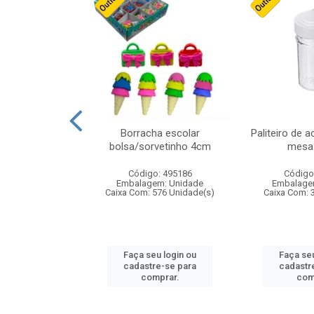
stico n.4 12cm
Borracha escolar
Paliteiro de a
bolsa/sorvetinho 4cm
mesa 
: 940550
Código: 495186
Código
m: Unidade
Embalagem: Unidade
Embalage
24 Unidade(s)
Caixa Com: 576 Unidade(s)
Caixa Com: 
u login ou
Faça seu login ou
Faça seu
e-se para
cadastre-se para
cadastr
prar.
comprar.
com