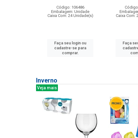
: 275814
Código: 106486
Código
m: Unidade
Embalagem: Unidade
Embalage
240 Unidade(s)
Caixa Com: 24 Unidade(s)
Caixa Com: 
u login ou
Faça seu login ou
Faça seu
e-se para
cadastre-se para
cadastr
prar.
comprar.
com
Inverno
Veja mais