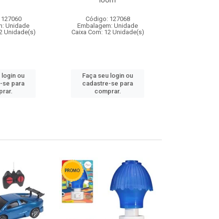
loom
 127060
Código: 127068
Código:
: Unidade
Embalagem: Unidade
Embalagem
2 Unidade(s)
Caixa Com: 12 Unidade(s)
Caixa Com: 1
 login ou
Faça seu login ou
Faça seu 
-se para
cadastre-se para
cadastre
rar.
comprar.
comp