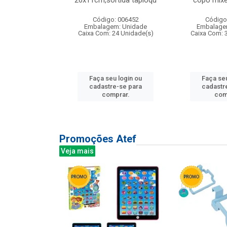
irios
26x11cm,sortida tapioqu
copo mixe
: 135177
Código: 006452
Código
m: Unidade
Embalagem: Unidade
Embalage
12 Unidade(s)
Caixa Com: 24 Unidade(s)
Caixa Com: 
u login ou
Faça seu login ou
Faça seu
e-se para
cadastre-se para
cadastr
prar.
comprar.
com
Promoções Atef
Veja mais