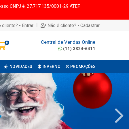
 Nosso CNPJ é: 27.717.135/0001-29 ATEF
|
 cliente? - Entrar
Não é cliente? - Cadastrar
Central de Vendas Online
0
(11) 3324-6411
NOVIDADES
INVERNO
PROMOÇÕES