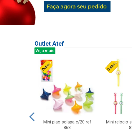
Outlet Atef
Veja mais
last c/div
Mini piao solapa c/20 ref
Mini relogio 
m ursinhos sor
863
8