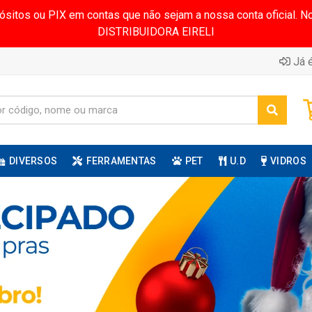
pósitos ou PIX em contas que não sejam a nossa conta oficial.
DISTRIBUIDORA EIRELI
Já é
DIVERSOS
FERRAMENTAS
PET
U.D
VIDROS