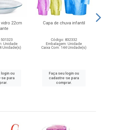
 vidro 22cm
Capa de chuva infantil
Jg prato fun
ante
diam
 501323
Código: 832332
Código:
: Unidade
Embalagem: Unidade
Embalagem
4 Unidade(s)
Caixa Com: 144 Unidade(s)
Caixa Com: 6
 login ou
Faça seu login ou
Faça seu 
-se para
cadastre-se para
cadastre
rar.
comprar.
comp