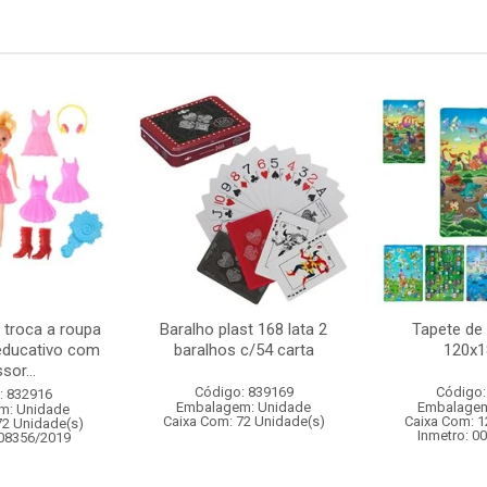
 troca a roupa
Baralho plast 168 lata 2
Tapete de 
educativo com
baralhos c/54 carta
120x
sor...
Código: 839169
Código:
: 832916
Embalagem: Unidade
Embalagem
m: Unidade
Caixa Com: 72 Unidade(s)
Caixa Com: 1
72 Unidade(s)
Inmetro: 0
008356/2019