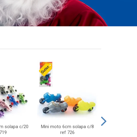
cm solapa c/20
Mini moto 6cm solapa c/8
Giro helice so
 719
ref 726
75