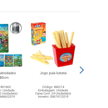
atividades
Jogo pula batata
Jogo tira
180cm
 831665
Código: 842214
Código:
: Unidade
Embalagem: Unidade
Embalagem
2 Unidade(s)
Caixa Com: 24 Unidade(s)
Caixa Com: 2
06660/2019
Inmetro: 006747/2019
Inmetro: 0