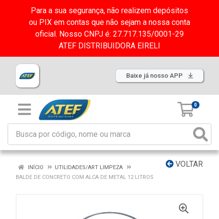
Para a sua segurança, não realizem depósitos
ou PIX em contas que não sejam a nossa conta
oficial. Nosso CNPJ é: 27.717.135/0001-29
ATEF DISTRIBUIDORA EIRELI
Baixe já nosso APP
0
VOLTAR
INÍCIO
UTILIDADES/ART LIMPEZA
BALDE DE CONCRETO COM ALCA DE METAL 12 LITROS