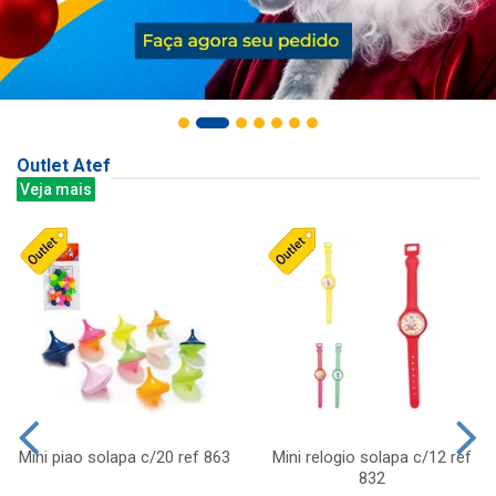
Outlet Atef
Veja mais
Mini piao solapa c/20 ref 863
Mini relogio solapa c/12 ref
832