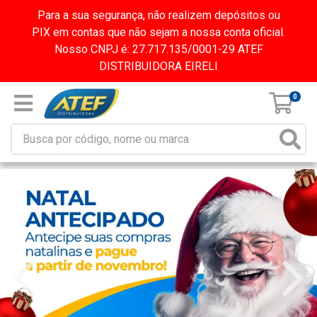
Para a sua segurança, não realizem depósitos ou
PIX em contas que não sejam a nossa conta oficial.
Nosso CNPJ é: 27.717.135/0001-29 ATEF
DISTRIBUIDORA EIRELI
0